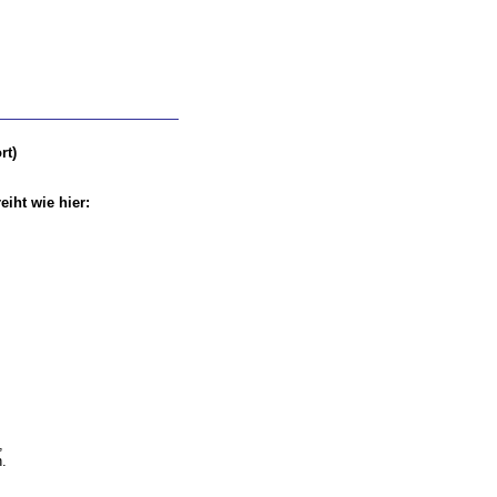
rt)
iht wie hier:
,
.