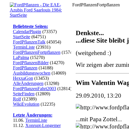
FordPflanzenFortpflanzen
Beliebteste Seiten:
CalendarPlugin
(73357)
Denkste...
StartSeite
(64751)
...diese Site bleibt
FordPflanzenTalk
(45054)
TerminListe
(23931)
(weitgehend :)
FordPflanzenFortpflanzen
(15747)
LaPalma
(15270)
FordPflanzenBilder
(14270)
Wir zeigen aber zumi
FordPflanzen
(14188)
Ausbildungswochen
(14069)
HexxaGon
(13453)
Wim Valentin Wa
AlleÄnderungen
(13298)
FordPflanzenFahrt2003
(12814)
SeiteFinden
(12809)
29.09.2010, 13:20
Rolf
(12389)
WikiEvolution
(12235)
Letzte Änderungen:
...mit Papa Zottel...
11.06.
TerminListe
11.12.
Xonrupt-Longemer