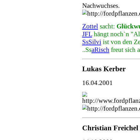
Nachwuchses.
Zottel
sacht:
Glückwu
JFL
hängt noch`n "All
SsSilvi
ist von den Z
..Ss
aRisch
freut sich 
Lukas Kerber
16.04.2001
Christian Freichel