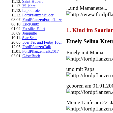
11.12.
Saint-Hubert
11.12.
35 Jahre
...und Mamanette...
11.12.
Lapoutroie
11.12.
FordPflanzenBilder
08.07.
FordPflanzenFortpflanzen
08.10.
EricKuntz
01.02.
FossilienFahrt
1. Kind im Saarla
30.09.
Jonquille
19.11.
StartSeite
Emely Selina Kreu
20.05.
30er Fix und Fertig Tour
12.05.
FordPflanzenTalk
11.01.
FordPflanzenTalk2017
Emely mit Mama
03.01.
GästeBuch
und mit Papa
geboren am 01.01.20
Meine Taufe am 22. J