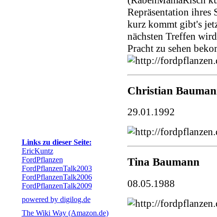
Repräsentation ihres 
kurz kommt gibt's jet
nächsten Treffen wird 
Pracht zu sehen beko
Christian Bauman
29.01.1992
Links zu dieser Seite:
EricKuntz
FordPflanzen
Tina Baumann
FordPflanzenTalk2003
FordPflanzenTalk2006
08.05.1988
FordPflanzenTalk2009
powered by digilog.de
The Wiki Way (Amazon.de)