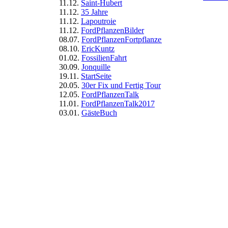
11.12.
Saint-Hubert
11.12.
35 Jahre
11.12.
Lapoutroie
11.12.
FordPflanzenBilder
08.07.
FordPflanzenFortpflanzen
08.10.
EricKuntz
01.02.
FossilienFahrt
30.09.
Jonquille
19.11.
StartSeite
20.05.
30er Fix und Fertig Tour
12.05.
FordPflanzenTalk
11.01.
FordPflanzenTalk2017
03.01.
GästeBuch