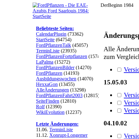
DerBeginn 1984
Beliebteste Seiten:
CalendarPlugin
(73362)
Änderungsp
StartSeite
(64754)
FordPflanzenTalk
(45057)
Alle Änderun
TerminListe
(23935)
zum Vergleic
FordPflanzenFortpflanzen
(15748)
LaPalma
(15272)
FordPflanzenBilder
(14270)
Versi
FordPflanzen
(14193)
Ausbildungswochen
(14070)
15.05.03
HexxaGon
(13455)
AlleÄnderungen
(13298)
Versi
FordPflanzenFahrt2003
(12815)
SeiteFinden
(12810)
Versi
Rolf
(12390)
Versi
WikiEvolution
(12237)
04.10.02
Letzte Änderungen:
11.06.
TerminListe
Versi
11.12.
Xonrupt-Longemer