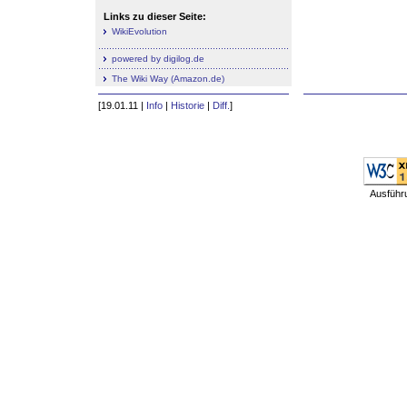
Links zu dieser Seite:
WikiEvolution
powered by digilog.de
The Wiki Way (Amazon.de)
[19.01.11 |
Info
|
Historie
|
Diff.
]
Ausführ