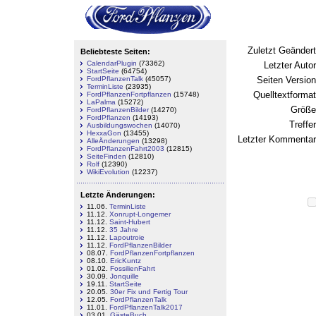
EmailBenach
Zuletzt Geändert
Beliebteste Seiten:
CalendarPlugin
(73362)
Letzter Autor
StartSeite
(64754)
FordPflanzenTalk
(45057)
Seiten Version
TerminListe
(23935)
Quelltextformat
FordPflanzenFortpflanzen
(15748)
LaPalma
(15272)
Größe
FordPflanzenBilder
(14270)
FordPflanzen
(14193)
Treffer
Ausbildungswochen
(14070)
HexxaGon
(13455)
Letzter Kommentar
AlleÄnderungen
(13298)
FordPflanzenFahrt2003
(12815)
SeiteFinden
(12810)
Rolf
(12390)
WikiEvolution
(12237)
Letzte Änderungen:
11.06.
TerminListe
11.12.
Xonrupt-Longemer
11.12.
Saint-Hubert
11.12.
35 Jahre
11.12.
Lapoutroie
11.12.
FordPflanzenBilder
08.07.
FordPflanzenFortpflanzen
08.10.
EricKuntz
01.02.
FossilienFahrt
30.09.
Jonquille
19.11.
StartSeite
20.05.
30er Fix und Fertig Tour
12.05.
FordPflanzenTalk
11.01.
FordPflanzenTalk2017
03.01.
GästeBuch