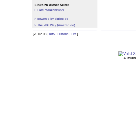
Links zu dieser Seite:
FordPflanzenBilder
powered by digilog.de
The Wiki Way (Amazon.de)
[26.02.03 |
Info
|
Historie
|
Diff.
]
Ausführ