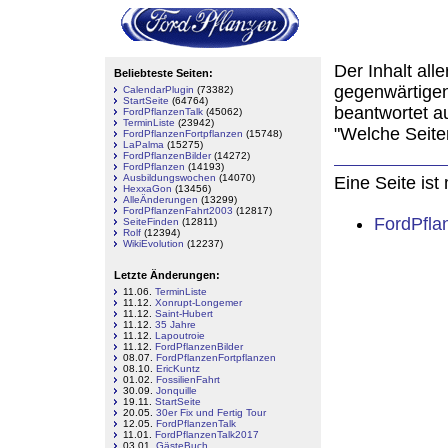
Leiwen
Der Inhalt all
Beliebteste Seiten:
gegenwärtigen
CalendarPlugin
(73382)
StartSeite
(64764)
beantwortet a
FordPflanzenTalk
(45062)
TerminListe
(23942)
"Welche Seiten
FordPflanzenFortpflanzen
(15748)
LaPalma
(15275)
FordPflanzenBilder
(14272)
FordPflanzen
(14193)
Ausbildungswochen
(14070)
Eine Seite ist
HexxaGon
(13456)
AlleÄnderungen
(13299)
FordPflanzenFahrt2003
(12817)
FordPfla
SeiteFinden
(12811)
Rolf
(12394)
WikiEvolution
(12237)
Letzte Änderungen:
11.06.
TerminListe
11.12.
Xonrupt-Longemer
11.12.
Saint-Hubert
11.12.
35 Jahre
11.12.
Lapoutroie
11.12.
FordPflanzenBilder
08.07.
FordPflanzenFortpflanzen
08.10.
EricKuntz
01.02.
FossilienFahrt
30.09.
Jonquille
19.11.
StartSeite
20.05.
30er Fix und Fertig Tour
12.05.
FordPflanzenTalk
11.01.
FordPflanzenTalk2017
03.01.
GästeBuch